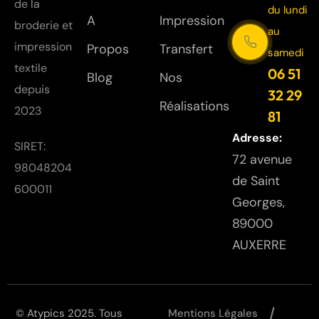
de la
du lundi
A
Impression
broderie et
au
impression
Propos
Transfert
samedi
textile
06 51
Blog
Nos
depuis
32 29
Réalisations
2023
81
Adresse:
SIRET:
72 avenue
98048204
de Saint
600011
Georges,
89000
AUXERRE
© Atypics 2025. Tous
Mentions Légales