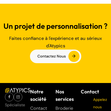
Un projet de personnalisation ?
Faites confiance à l'expérience et au sérieux
d'Atypics
Contactez Nous
Notre
Nos
Contact
société
services
Appelez
Spécialiste
nous
Contact
Broderie