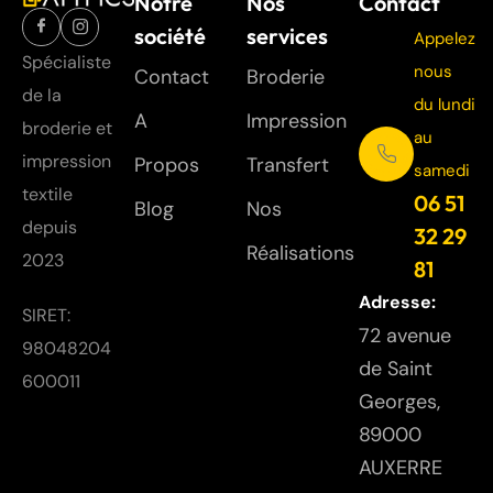
Notre
Nos
Contact
société
services
Appelez
Spécialiste
nous
Contact
Broderie
de la
du lundi
A
Impression
broderie et
au
impression
Propos
Transfert
samedi
textile
06 51
Blog
Nos
depuis
32 29
Réalisations
2023
81
Adresse:
SIRET:
72 avenue
98048204
de Saint
600011
Georges,
89000
AUXERRE